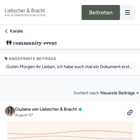
Beitreten
Kanäle
👫 community-event
ANGEPINNTE BEITRÄGE
Guten Morgen ihr Lieben, ich habe euch mal ein Dokument erstellt mit Infos zur Anreise und Hotels. Bad Vilbel liegt direkt vor den Toren Frankfurts und ist aus ganz Deutschland hervorragend erreichbar. Die Stadt ist bekannt für ihre vielen Mineralquellen, ihre schöne Lage an der Nidda und die entspannte Atmosphäre – eine perfekte Mischung aus Natur und Stadtnähe.Für mich persönlich ist Bad Vilbel sogar ein ganz besonderer Ort, denn ich habe selbst sieben Jahre dort gelebt. Umso mehr freue ich mich, dass unser erstes großes Community Event genau dort stattfindet. Falls ihr noch keine Tickets habt, sichert euch welche hier: HIER TICKETS SICHERN ☀️Wen sehe ich alles am 5. September?
Sortiert nach
Neueste Beiträge
Giuliana von Liebscher & Bracht
August 07