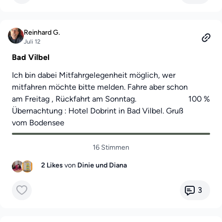
bracht.com
senden. Schreibt dazu bitte einfach den Satz:
„Ich bin damit einverstanden, dass Liebscher & Bracht mein
Video für das Community Event sowie für eigene Kanäle
verwenden darf.“
Reinhard G.
Ich freue mich schon riesig auf eure Geschichten und bin
Juli 12
gespannt, wie viele unterschiedliche Antworten
Bad Vilbel
zusammenkommen. Gemeinsam machen wir unser erstes
Community Event zu etwas ganz Besonderem. 💛
Ich bin dabei Mitfahrgelegenheit möglich, wer
mitfahren möchte bitte melden. Fahre aber schon
Liebe Grüße
am Freitag , Rückfahrt am Sonntag.
100 %
Giuliana
Übernachtung : Hotel Dobrint in Bad Vilbel. Gruß
vom Bodensee
16 Stimmen
2 Likes
von
Dinie
und Diana
3