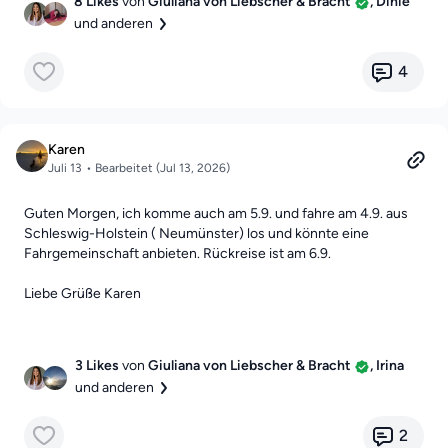
8 Likes
von
Giuliana von Liebscher & Bracht
, Dinie
💛 …wieder Lebensqualität.
und anderen
💛 …Hoffnung.
💛 …mehr Bewegung.
💛 …eine tolle Community.
4
💛 …ein täglicher Begleiter.
Oder etwas ganz anderes.
Karen
Es gibt kein richtig oder falsch – wir möchten einfach hören,
Juli 13
• Bearbeitet (Jul 13, 2026)
was
Liebscher & Bracht für euch persönlich bedeutet.
Guten Morgen, ich komme auch am 5.9. und fahre am 4.9. aus
✨ Vielleicht sehen wir euer Video sogar auf unserem
Schleswig-Holstein ( Neumünster) los und könnte eine
Community Event! ✨
Fahrgemeinschaft anbieten. Rückreise ist am 6.9.
👉
Hier könnt ihr euer Video hochladen:
Liebe Grüße Karen
https://forms.gle/eqBNqzRKt9Z1ANs47
ℹ️
Hinweis:
Für das Hochladen des Videos wird ein
Google-
3 Likes
von
Giuliana von Liebscher & Bracht
, Irina
Konto
benötigt.
und anderen
Falls ihr kein Google-Konto habt, könnt ihr mir euer Video auch
gerne per E-Mail an
giuliana.preis@liebscher-
2