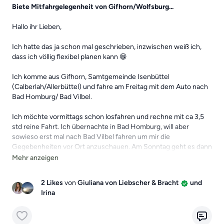
Biete Mitfahrgelegenheit von Gifhorn/Wolfsburg...
Liebe Grüße,
Giuliana 💛
Hallo ihr Lieben,
Ich hatte das ja schon mal geschrieben, inzwischen weiß ich,
dass ich völlig flexibel planen kann 😁
Ich komme aus Gifhorn, Samtgemeinde Isenbüttel
(Calberlah/Allerbüttel) und fahre am Freitag mit dem Auto nach
Bad Homburg/ Bad Vilbel.
Ich möchte vormittags schon losfahren und rechne mit ca 3,5
std reine Fahrt. Ich übernachte in Bad Homburg, will aber
sowieso erst mal nach Bad Vilbel fahren um mir die
Gegebenheiten vor Ort anzuschauen. Am Sonntag geht es dann
in aller Ruhe wieder zurück.
Zwei Plätze im Auto, notfalls auch drei, hab ich frei, und ich kann
2 Likes
von
Giuliana von Liebscher & Bracht
und
gerne auch in meinem Umkreis jemanden "einsammeln".
Irina
Also, falls jemand aus meiner Ecke noch Bedarf hat, gerne hier
oder unter