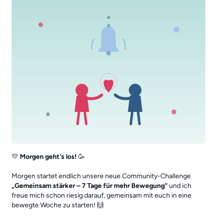
Erfahrungen, Fotos und Übungsmomente in den
jeweiligen Tagesbeiträgen!
💛 Und falls ihr gemeinsam mit einem Freund, einer
Freundin oder einem Familienmitglied startet – umso
schöner! Denn gemeinsam macht Bewegung oft noch
mehr Spaß und motiviert, dranzubleiben.
🎁 Unter allen Teilnehmenden verlosen wir wieder
3
besondere Hauptpreise
.
Ich freue mich auf eine Woche voller Bewegung,
Motivation und einem tollen Austausch mit euch! 💛
💛
Morgen geht's los!
🥳
Liebe Grüße
Giuliana
💛
Morgen startet endlich unsere neue Community-Challenge
„Gemeinsam stärker – 7 Tage für mehr Bewegung“
und ich
freue mich schon riesig darauf, gemeinsam mit euch in eine
bewegte Woche zu starten! 🙌