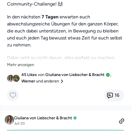
Community-Challenge! 🙌
In den nächsten
7 Tagen
erwarten euch
abwechslungsreiche Übungen für den ganzen Körper,
die euch dabei unterstützen, in Bewegung zu bleiben
und euch jeden Tag bewusst etwas Zeit für euch selbst
zu nehmen.
Dabei geht es nicht darum, alles perfekt zu machen.
Viel wichtiger ist, gemeinsam dranzubleiben, den
eigenen Körper zu unterstützen und Schritt für Schritt
45 Likes
von
Giuliana von Liebscher & Bracht
,
etwas für das eigene Wohlbefinden zu tun.
Werner
und anderen
👉 Manche Übungen können sich im Laufe der
16
Challenge auch wiederholen. Vielleicht merkt ihr dabei
sogar, dass sie euch mit der Zeit leichter fallen oder ihr
sie bewusster ausführen könnt.
Giuliana von Liebscher & Bracht
Juli 20
🌟 Macht mit, klickt auf
„Beitreten“
und teilt eure