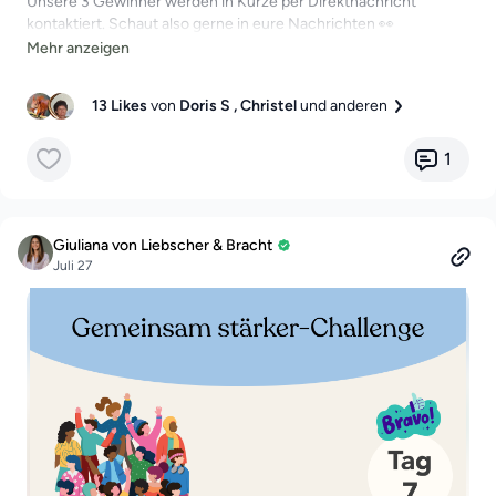
Unsere 3 Gewinner werden in Kürze per Direktnachricht
kontaktiert. Schaut also gerne in eure Nachrichten 👀
Liebe Grüße
Giuliana 💛
13 Likes
von
Doris S
, Christel
und anderen
1
Giuliana von Liebscher & Bracht
Juli 27