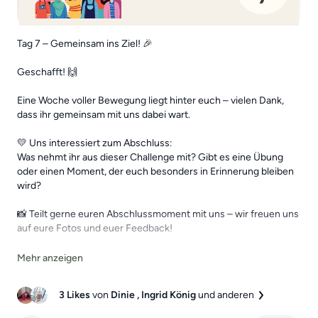
Tag 7 – Gemeinsam ins Ziel! 🎉
Geschafft! 🙌
Eine Woche voller Bewegung liegt hinter euch – vielen Dank,
dass ihr gemeinsam mit uns dabei wart.
💛 Uns interessiert zum Abschluss:
Was nehmt ihr aus dieser Challenge mit? Gibt es eine Übung
oder einen Moment, der euch besonders in Erinnerung bleiben
wird?
📸 Teilt gerne euren Abschlussmoment mit uns – wir freuen uns
auf eure Fotos und euer Feedback!
🔗 Hier geht's zum Challenge-Beitrag:
https://premium.liebscher-
bracht.com/community/challenges/posts/gemeinsam-starker-
3 Likes
von
Dinie
, Ingrid König
und anderen
7-tage-fur-mehr-bewegung