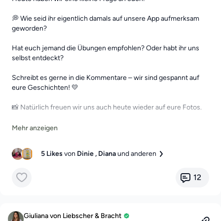
💭 Wie seid ihr eigentlich damals auf unsere App aufmerksam
geworden?
Hat euch jemand die Übungen empfohlen? Oder habt ihr uns
selbst entdeckt?
Schreibt es gerne in die Kommentare – wir sind gespannt auf
eure Geschichten! 💛
📸 Natürlich freuen wir uns auch heute wieder auf eure Fotos.
🔗 Hier geht's zum Challenge-Beitrag:
https://premium.liebscher-
bracht.com/community/challenges/posts/gemeinsam-starker-
5 Likes
von
Dinie
, Diana
und anderen
7-tage-fur-mehr-bewegung
12
Giuliana von Liebscher & Bracht