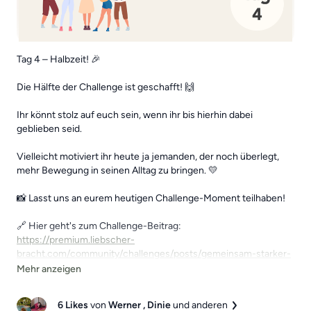
Tag 4 – Halbzeit! 🎉
Die Hälfte der Challenge ist geschafft! 🙌
Ihr könnt stolz auf euch sein, wenn ihr bis hierhin dabei
geblieben seid.
Vielleicht motiviert ihr heute ja jemanden, der noch überlegt,
mehr Bewegung in seinen Alltag zu bringen. 💛
📸 Lasst uns an eurem heutigen Challenge-Moment teilhaben!
🔗 Hier geht's zum Challenge-Beitrag:
https://premium.liebscher-
bracht.com/community/challenges/posts/gemeinsam-starker-
7-tage-fur-mehr-bewegung
6 Likes
von
Werner
, Dinie
und anderen