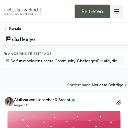
Beitreten
Kanäle
🏁 challenges
ANGEPINNTE BEITRÄGE
💛 So funktionieren unsere Community-ChallengesFür alle, die neu dabei sind oder sich fragen, wie unsere Challenges ablaufen, hier die kurze Erklärung 👇Unsere Community-Challenges finden regelmäßig statt und laufen über einen festgelegten Zeitraum. In dieser Zeit üben wir gemeinsam zu einem bestimmten Körperbereich.🧠 Die VideosAlle Challenge-Videos sind ganz normal in der App enthalten.Das erste Video ist pünktlich um Mitternacht am Starttag verfügbar.Sobald ihr auf „Beitreten“ klickt, könnt ihr die Videos Tag für Tag absolvieren.📍 So findet ihr die Challenge📱 In der App (Handy / Tablet)• Über den Community-Bereich → Kanal „Challenges“• Dort findet ihr den Startbeitrag zur aktuellen Challenge• Nach dem Beitritt erscheint oben ein Fortschrittskreis👉 Diesen Kreis findet ihr in der obersten Leiste neben der Glocke.Über diesen Kreis gelangt ihr jederzeit direkt zu allen Challenge-Videos.💻 In der Web-Version (Computer / iPad im Browser)• Klickt auf den Kanal „Challenges“• Öffnet den Startbeitrag und klickt auf „Beitreten“Nach dem Beitritt erscheint rechts oben im Vorschaubild des Trainings des Tages ein Fortschrittskreis.👉 Über diesen Kreis gelangt ihr direkt zu den Videos der Challenge.Das ist der schnellste und einfachste Weg.💬 Die Community-BeiträgeIch erstelle jeden Tag einen eigenen Beitrag zur jeweiligen Übung.Dort könnt ihr euch austauschen, Fragen stellen und gern auch Fotos posten.In den Tagesbeiträgen findet ihr zusätzlich immer den Link zum Startbeitrag.(Hinweis fürs Handy: Links bitte zweimal antippen.)📅 Warum wir das machenDie Challenges helfen euch, einen Körperbereich über einen festen Zeitraum gezielt zu bewegen und neue Routinen aufzubauen.💌 Noch Fragen?Wenn technisch etwas nicht funktioniert, schreibt mir gern eine Direktnachricht oder meldet euch beim Support unterapp@liebscher-bracht.comWir helfen euch weiter 💛
Sortiert nach
Neueste Beiträge
Giuliana von Liebscher & Bracht
August 05