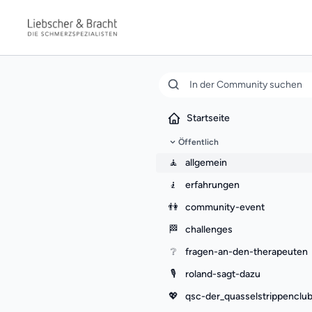
Startseite
Öffentlich
🧘
allgemein
🧎
erfahrungen
👫
community-event
🏁
challenges
❔
fragen-an-den-therapeuten
🎙️
roland-sagt-dazu
💖
qsc-der_quasselstrippenclu