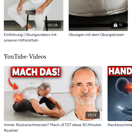
00:28
11
Einführung | Übungsvideos mit
Übungen mit dem Übungskissen
unseren Hilfsmitteln
YouTube-Videos
29:13
Immer Rückenschmerzen? Mach JETZT diese 30 Minuten
Nackenschmerz
Routine!