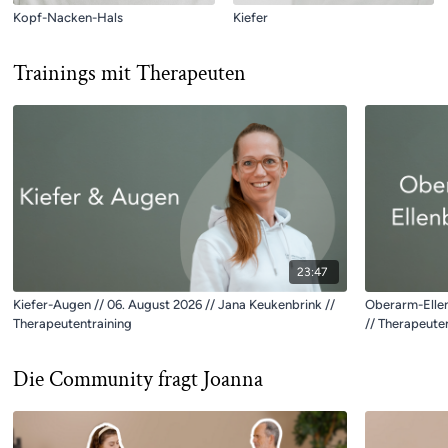
Kopf-Nacken-Hals
Kiefer
Trainings mit Therapeuten
23:47
Kiefer-Augen // 06. August 2026 // Jana Keukenbrink //
Oberarm-Ellen
Therapeutentraining
// Therapeute
Die Community fragt Joanna