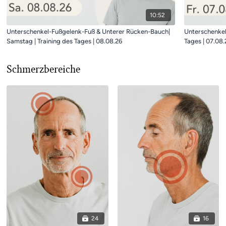
10:52
Unterschenkel-Fußgelenk-Fuß & Unterer Rücken-Bauch|
Unterschenkel-
Samstag | Training des Tages | 08.08.26
Tages | 07.08.
Schmerzbereiche
24
16