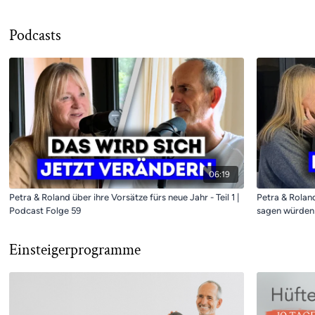
Podcasts
06:19
Petra & Roland über ihre Vorsätze fürs neue Jahr - Teil 1 |
Petra & Rolan
Podcast Folge 59
sagen würden 
Einsteigerprogramme