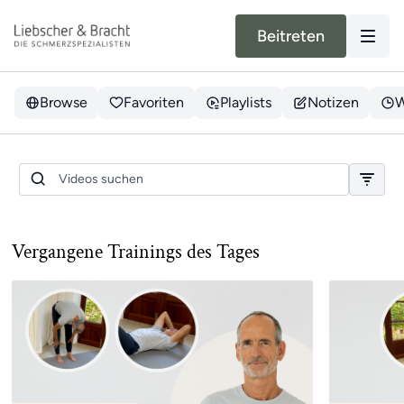
Beitreten
Browse
Favoriten
Playlists
Notizen
W
Ganzkörper | Sonntagstraining |
09.08.26
Vergangene Trainings des Tages