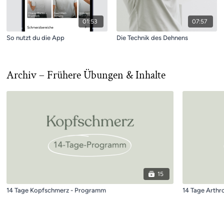
01:53
07:57
So nutzt du die App
Die Technik des Dehnens
Archiv – Frühere Übungen & Inhalte
15
14 Tage Kopfschmerz - Programm
14 Tage Arthr