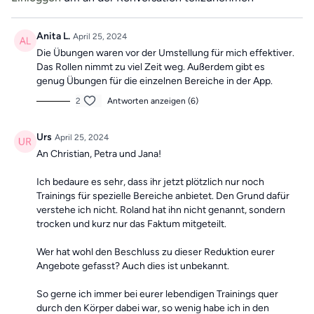
langfristige Vorteile für deine Gesundheit erfahren können.Dein
Körper wird es dir danken, wenn du ihm die Pflege und
Aufmerksamkeit schenkst, die er braucht.
Anita L.
April 25, 2024
Die Übungen waren vor der Umstellung für mich effektiver.
Wir wünschen euch viel Spaß beim Mitmachen!🧘🏼
Das Rollen nimmt zu viel Zeit weg. Außerdem gibt es
genug Übungen für die einzelnen Bereiche in der App.
2
Antworten anzeigen (6)
Urs
April 25, 2024
An Christian, Petra und Jana!
Ich bedaure es sehr, dass ihr jetzt plötzlich nur noch
Trainings für spezielle Bereiche anbietet. Den Grund dafür
verstehe ich nicht. Roland hat ihn nicht genannt, sondern
trocken und kurz nur das Faktum mitgeteilt.
Wer hat wohl den Beschluss zu dieser Reduktion eurer
Angebote gefasst? Auch dies ist unbekannt.
So gerne ich immer bei eurer lebendigen Trainings quer
durch den Körper dabei war, so wenig habe ich in den