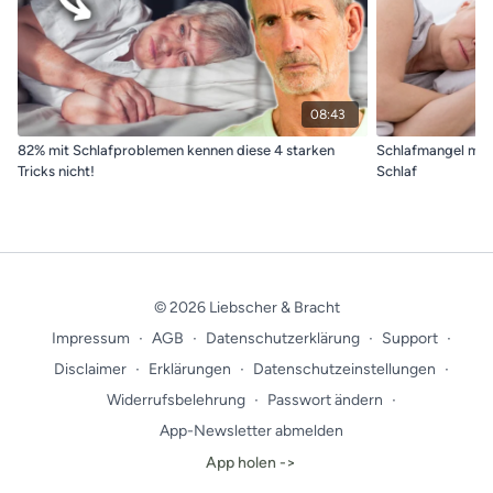
kostenfrei testen <<
08:43
82% mit Schlafproblemen kennen diese 4 starken
Schlafmangel mach
Tricks nicht!
Schlaf
© 2026 Liebscher & Bracht
Impressum
∙
AGB
∙
Datenschutzerklärung
∙
Support
∙
Disclaimer
∙
Erklärungen
∙
Datenschutzeinstellungen
∙
Widerrufsbelehrung
∙
Passwort ändern
∙
App-Newsletter abmelden
App holen ->