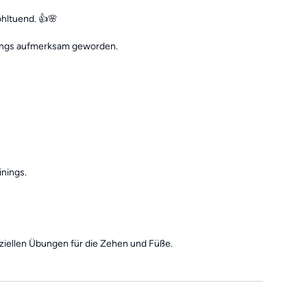
ohltuend. 👍🌸
inings aufmerksam geworden.
inings.
eziellen Übungen für die Zehen und Füße.