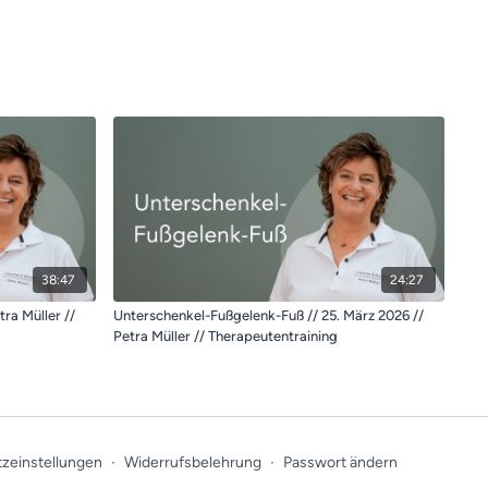
38:47
24:27
ra Müller //
Unterschenkel-Fußgelenk-Fuß // 25. März 2026 //
Petra Müller // Therapeutentraining
zeinstellungen
∙
Widerrufsbelehrung
∙
Passwort ändern