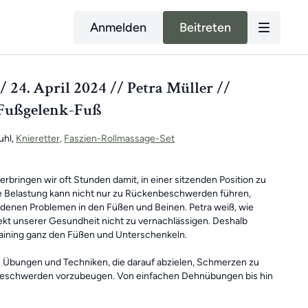
Anmelden
Beitreten
 24. April 2024 // Petra Müller //
Fußgelenk-Fuß
uhl,
Knieretter,
Faszien-Rollmassage-Set
erbringen wir oft Stunden damit, in einer sitzenden Position zu
he Belastung kann nicht nur zu Rückenbeschwerden führen,
denen Problemen in den Füßen und Beinen. Petra weiß, wie
pekt unserer Gesundheit nicht zu vernachlässigen. Deshalb
raining ganz den Füßen und Unterschenkeln.
ne Übungen und Techniken, die darauf abzielen, Schmerzen zu
 Beschwerden vorzubeugen. Von einfachen Dehnübungen bis hin
 die Muskulatur der Füße und Beine ist alles dabei.