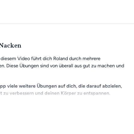
 Nacken
 diesem Video führt dich Roland durch mehrere
. Diese Übungen sind von überall aus gut zu machen und
App viele weitere Übungen auf dich, die darauf abzielen,
t zu verbessern und deinen Körper zu entspannen.
 deinen Fortschritten arbeiten. Mit einer Mitgliedschaft
h mit der Community austauschen. Und das Beste daran: Du
n zu Hause aus oder unterwegs.
 Vorteile der App 30 Tage lang kostenfrei testen:
>> Jetzt