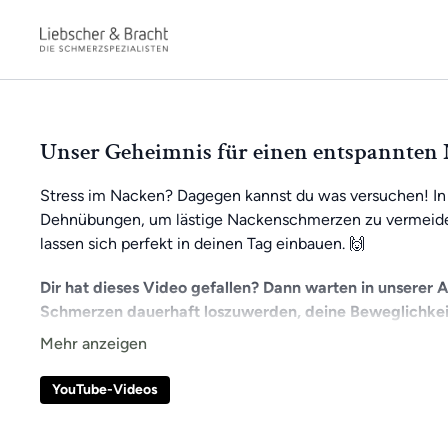
Unser Geheimnis für einen entspannten
Stress im Nacken? Dagegen kannst du was versuchen! In
Dehnübungen, um lästige Nackenschmerzen zu vermeiden
lassen sich perfekt in deinen Tag einbauen. 🙌
Dir hat dieses Video gefallen? Dann warten in unserer 
Schmerzen dauerhaft loszuwerden, deine Beweglichkei
So bleibst du stets motiviert und kannst kontinuierlich an
erhältst du Zugang zu exklusiven Videos und kannst dic
YouTube-Videos
kannst jederzeit und überall trainieren, ganz bequem vo
Wenn du noch kein App-Mitglied bist, kannst du jetzt alle