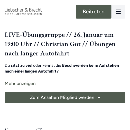
Beitreten
LIVE-Übungsgruppe // 26. Januar um
19:00 Uhr // Christian Gut // Übungen
nach langer Autofahrt
Du
sitzt zu viel
oder kennst die
Beschwerden beim Aufstehen
nach einer langen Autofahrt
?
Dann ist Christians Live-Training die ideale Übungseinheit, um
Mehr anzeigen
deine Schmerzen loszuwerden und neuen vorzubeugen. Gleiche
deine einseitigen Bewegungen aus und werde beweglich.
Zum Ansehen Mitglied werden
Viel Spaß beim Mitmachen :-)
Benötigte Hilfsmittel
: Medi-Rolle, Schlaufe, Knieretter