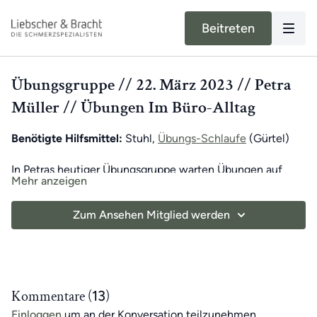
Beitreten
Übungsgruppe // 22. März 2023 // Petra
Müller // Übungen Im Büro-Alltag
Benötigte Hilfsmittel:
Stuhl,
Übungs-Schlaufe
(Gürtel)
In Petras heutiger Übungsgruppe warten Übungen auf
Mehr anzeigen
dich, die Abwechslung in deinen Büro-Alltag bringen.
Schnapp dir deine Kollegen und probiert in eurer Pause
Zum Ansehen Mitglied werden
Petras Übungen aus. Sie bieten sich super an, um sie in
deinen oder euren Alltag zu integrieren. Das Beste daran:
du tust deinem Körper auch noch etwas richtig Gutes!
Viel Spaß beim Mitmachen!
Kommentare (
13
)
Einloggen
um an der Konversation teilzunehmen