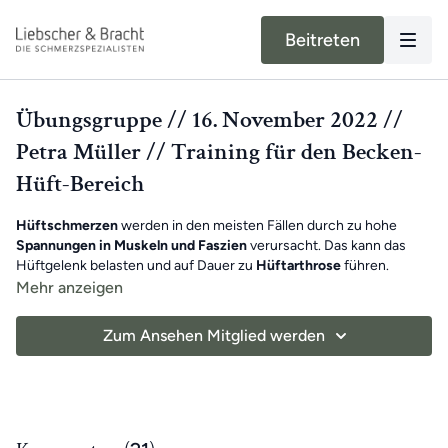
Beitreten
Übungsgruppe // 16. November 2022 //
Petra Müller // Training für den Becken-
Hüft-Bereich
Hüftschmerzen
werden in den meisten Fällen durch zu hohe
Spannungen in Muskeln und Faszien
verursacht. Das kann das
Hüftgelenk belasten und auf Dauer zu
Hüftarthrose
führen.
Petra hat deshalb ein Training für dich vorbereitet, welches dir hilft
Mehr anzeigen
die
Spannung
in deiner Hüfte, als auch deiner Leiste
zu
minimieren
.
Zum Ansehen Mitglied werden
Viel Spaß beim Mitmachen!
Benötigte
Hilfsmittel
: Faszien-Rollmassage-Set, Übungs-
Schlaufe (Gürtel)