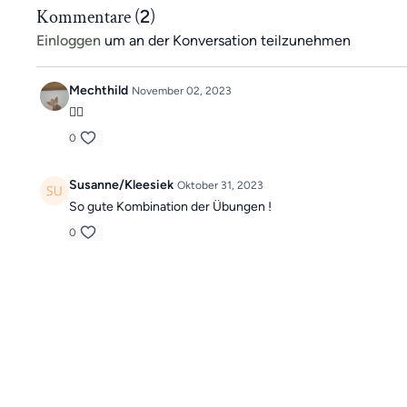
Kommentare (
2
)
Wenn du noch kein App-Mitglied bist, kannst du jetzt alle Vo
Einloggen
um an der Konversation teilzunehmen
kostenfrei testen <<
Mechthild
November 02, 2023
👍🏻
0
Susanne/Kleesiek
Oktober 31, 2023
So gute Kombination der Übungen !
0