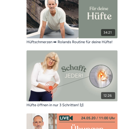
34:21
Hüftschmerzen ➡️ Rolands Routine für deine Hüfte!
12:26
Hüfte öffnen in nur 3 Schritten! 🙌