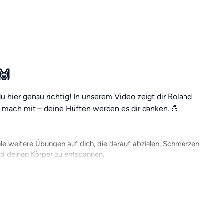
 🙌
hier genau richtig! In unserem Video zeigt dir Roland
o mach mit – deine Hüften werden es dir danken. 💪
ele weitere Übungen auf dich, die darauf abzielen, Schmerzen
nd deinen Körper zu entspannen.
nen Fortschritten arbeiten. Mit einer Mitgliedschaft erhältst du
ity austauschen. Und das Beste daran: Du kannst jederzeit und
wegs.