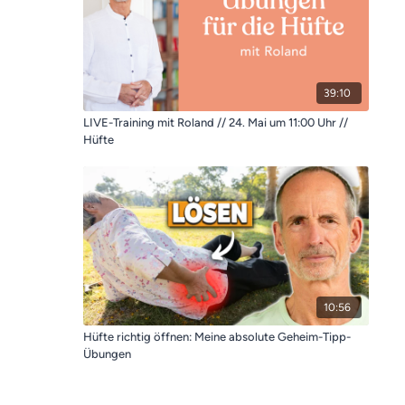
39:10
LIVE-Training mit Roland // 24. Mai um 11:00 Uhr //
Hüfte
10:56
Hüfte richtig öffnen: Meine absolute Geheim-Tipp-
Übungen