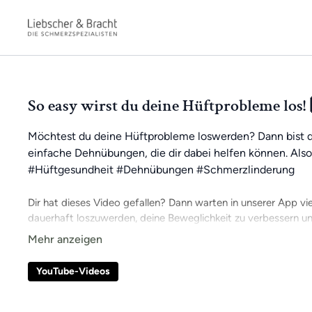
So easy wirst du deine Hüftprobleme los!
Möchtest du deine Hüftprobleme loswerden? Dann bist du 
einfache Dehnübungen, die dir dabei helfen können. Als
#Hüftgesundheit #Dehnübungen #Schmerzlinderung
Dir hat dieses Video gefallen? Dann warten in unserer App vi
dauerhaft loszuwerden, deine Beweglichkeit zu verbessern u
So bleibst du stets motiviert und kannst kontinuierlich an dei
Zugang zu exklusiven Videos und kannst dich mit der Commun
YouTube-Videos
überall trainieren, ganz bequem von zu Hause aus oder unter