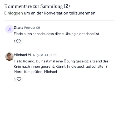
Shop mit dem Code APP10
Kommentare zur Sammlung (
2
)
>>Hier geht's zum Shop<<
Einloggen
um an der Konversation teilzunehmen
Die Übungen können dir bei folgenden Schmerzzuständen helfen:
Hüftschmerzen/Hüftgelenkschmerzen, Hüftarthrose,
Diana
Februar 09
Iliosakralgelenkschmerzen (ISG-Schmerzen), Gesäßschmerzen,
Rücken-Gesäß-Beinschmerzen und Ischialgie, Ischiasschmerzen,
Finde auch schade, dass diese Übung nicht dabei ist.
Schambeinschmerzen/Schambeinentzündung, Gesäßschmerzen,
1
Piriformis-Syndrom, Leistenschmerzen, Gesäßschmerzen mit
Kreuzbeinschmerzen, Beckenschiefstand, Hodenschmerzen,
Sitzbeinschmerzen und vielen mehr.
Michael M.
August 30, 2025
Hallo Roland. Du hast mal eine Übung gezeigt: sitzend das
Knie nach innen gedreht. Könnt ihr die auch aufschalten?
Merci fürs prüfen, Michael
5