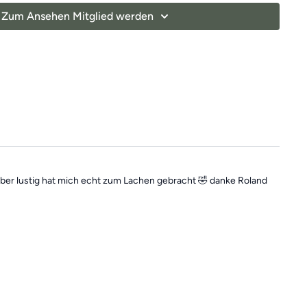
 dir dabei helfen, deine
Beweglichkeit zu verbessern
und
Zum Ansehen Mitglied werden
egenzuwirken.
lls du mal einen Tag verpasst, denn die Übungseinheiten sind
In der Kategorie
“Vergangene Trainings des Tages”
findest du
Einheiten.
aber lustig hat mich echt zum Lachen gebracht 🤣 danke Roland