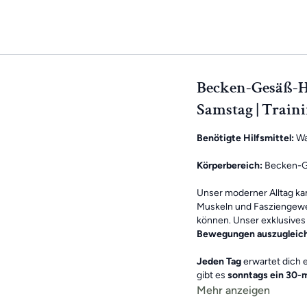
Becken-Gesäß-H
Samstag | Traini
Benötigte Hilfsmittel:
W
Körperbereich:
Becken-G
Unser moderner Alltag k
Muskeln und Fasziengewe
können. Unser exklusives 
Bewegungen auszugleic
Jeden Tag
erwartet dich 
gibt es
sonntags ein 30-m
Mehr anzeigen
Die Übungen kombinieren