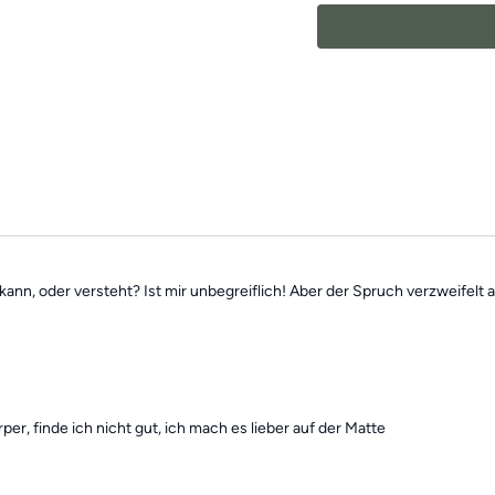
Schwerpunkten und können
Beschwerden aktiv entg
Mach dir keine Sorgen, fa
unabhängig voneinander. 
jederzeit
alle vergangen 
nn, oder versteht? Ist mir unbegreiflich! Aber der Spruch verzweifelt 
r, finde ich nicht gut, ich mach es lieber auf der Matte