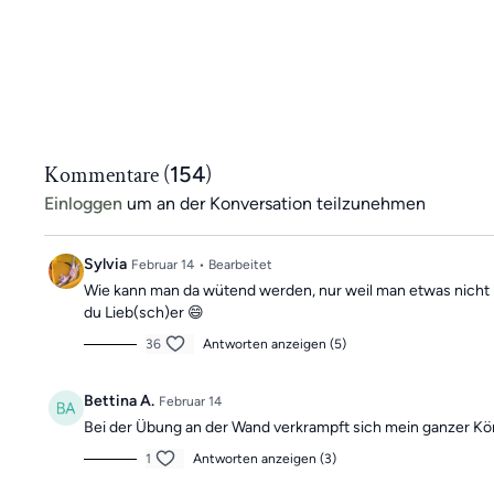
Kommentare (
154
)
Einloggen
um an der Konversation teilzunehmen
Sylvia
Februar 14
• Bearbeitet
Wie kann man da wütend werden, nur weil man etwas nicht ka
du Lieb(sch)er 😄
36
Antworten anzeigen (5)
Bettina A.
Februar 14
Bei der Übung an der Wand verkrampft sich mein ganzer Körpe
1
Antworten anzeigen (3)