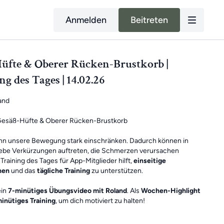
Anmelden
Beitreten
üfte & Oberer Rücken-Brustkorb |
ng des Tages | 14.02.26
and
esäß-Hüfte & Oberer Rücken-Brustkorb
ann unsere Bewegung stark einschränken. Dadurch können in
be Verkürzungen auftreten, die Schmerzen verursachen
Training des Tages für App-Mitglieder hilft,
einseitige
hen
und das
tägliche Training
zu unterstützen.
ein
7-minütiges Übungsvideo mit Roland
. Als
Wochen-Highlight
inütiges Training
, um dich motiviert zu halten!
 Elemente eines Ganzkörpertrainings mit wechselnden