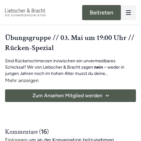
Beitreten
Übungsgruppe // 03. Mai um 19:00 Uhr //
Rücken-Spezial
Sind Rückenschmerzen inzwischen ein unvermeidbares
Schicksal? Wir von Liebscher & Bracht sagen
nein
– weder in
jungen Jahren noch im hohen Alter musst du deine
Rückenprobleme einfach so hinnehmen.
Christian macht mit dir in seinem
Rücken-Spezial
wirksame
Mehr anzeigen
Übungen
gegen Rückenschmerzen
und für
mehr Beweglichkeit.
Zum Ansehen Mitglied werden
Viel Spaß beim Mitmachen!
Benötigte Hilfsmittel:
optional Knieretter (Bücherstapel)
Kommentare (
16
)
Einloggen
um an der Konversation teilzunehmen