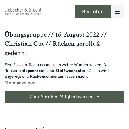
Beitreten
Übungsgruppe // 16. August 2022 //
Christian Gut // Rücken gerollt &
gedehnt
Eine Faszien-Rollmassage kann wahre Wunder wirken: Dein
Rücken
entspannt
sich, der
Stoffwechsel
der Zellen wird
angeregt
und
Rückenschmerzen lassen nach.
Christian kombiniert deshalb
Rollen und Dehnen
in seiner neuen
Mehr anzeigen
Übungseinheit und hilft dir so dabei, Rückenschmerzen gezielt
loszuwerden und dauerhaft vorzubeugen.
Zum Ansehen Mitglied werden
Viel Spaß beim Mitmachen!
Benötigte Hilfsmittel:
Faszien-Rollmassage-Set