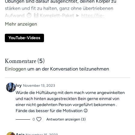
Übungen sind darauf ausgerichtet, deinen Körper zu
stärken und fit zu halten, ganz ohne übertriebenen
Aufwand. ⏱️ 🙌 Komplett-Paket ►
https://lie-
br.com/e9tu9W
Dir hat dieses Video gefallen? Dann warten in unserer App
YouTube-Videos
viele weitere Übungen auf dich, die darauf abzielen,
Schmerzen dauerhaft loszuwerden, deine Beweglichkeit zu
verbessern und deinen Körper zu entspannen.
Kommentare (
5
)
Einloggen
um an der Konversation teilzunehmen
So bleibst du stets motiviert und kannst kontinuierlich an
deinen Fortschritten arbeiten. Mit einer Mitgliedschaft erhältst
du Zugang zu exklusiven Videos und kannst dich mit der
Ivy
November 13, 2023
Community austauschen. Und das Beste daran: Du kannst
Würde die Hüftübung mit dem mach vorne angewinkelten
jederzeit und überall trainieren, ganz bequem von zu Hause
und nach hinten ausgestreckten Bein gerne einmal von
aus oder unterwegs.
einer nicht gedehnten Person vorgeführt bekommen .
Fände das besser für die Motivation 😉
0
Antworten anzeigen (3)
Wenn du noch kein App-Mitglied bist, kannst du jetzt alle
Vorteile der App
30 Tage lang kostenfrei testen:
>> Jetzt
Anja