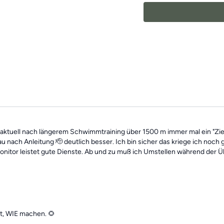
Wir wünschen dir vie
aktuell nach längerem Schwimmtraining über 1500 m immer mal ein "Ziehe
ach Anleitung 🫡 deutlich besser. Ich bin sicher das kriege ich noch 
onitor leistet gute Dienste. Ab und zu muß ich Umstellen während der Üb
ht, WIE machen. 🌻