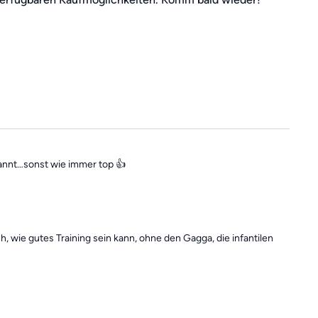
Übungseinheiten
immer in der
Kategorie "Vergangene Trainings
annt…sonst wie immer top 👍
h, wie gutes Training sein kann, ohne den Gagga, die infantilen