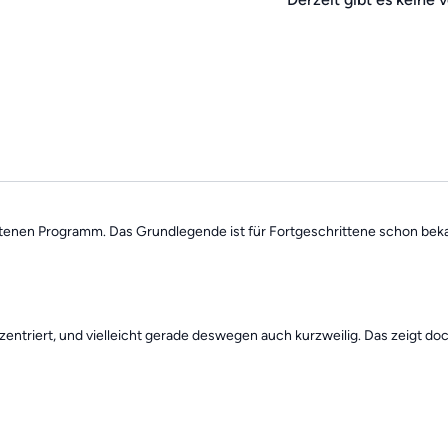
findest alle
vergangenen 
des Tages".
ttenen Programm. Das Grundlegende ist für Fortgeschrittene schon bek
zentriert, und vielleicht gerade deswegen auch kurzweilig. Das zeigt doc