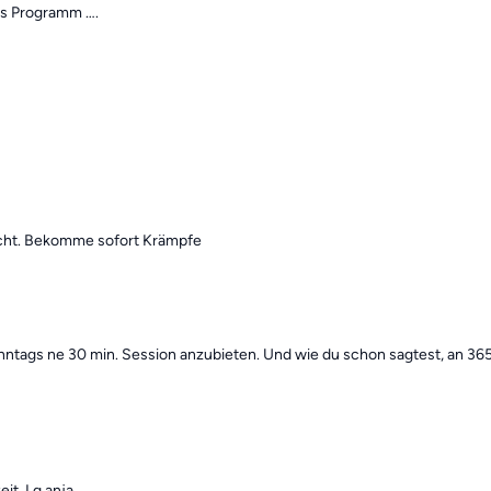
nes Programm ….
nicht. Bekomme sofort Krämpfe
onntags ne 30 min. Session anzubieten. Und wie du schon sagtest, an 36
eit. Lg anja