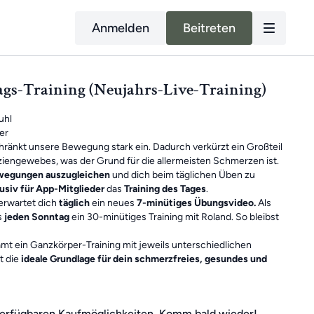
Anmelden
Beitreten
tags-Training (Neujahrs-Live-Training)
uhl
er
hränkt unsere Bewegung stark ein. Dadurch verkürzt ein Großteil
iengewebes, was der Grund für die allermeisten Schmerzen ist.
ewegungen auszugleichen
und dich beim täglichen Üben zu
usiv für App-Mitglieder
das
Training des Tages
.
erwartet dich
täglich
ein neues
7-minütiges Übungsvideo.
Als
s
jeden Sonntag
ein 30-minütiges Training mit Roland. So bleibst
mt ein Ganzkörper-Training mit jeweils unterschiedlichen
t die
ideale Grundlage für dein schmerzfreies, gesundes und
nheiten sind
unabhängig voneinander
. Falls du also mal ein
 du einfach am nächsten Tag mit dem neuen Training weiter. Du
 verfügbaren Kaufmöglichkeiten. Komm bald wieder!