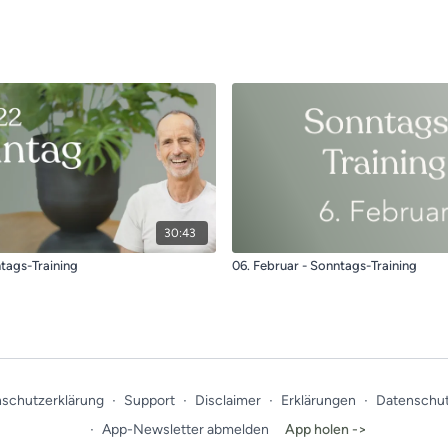
30:43
ntags-Training
06. Februar - Sonntags-Training
schutzerklärung
∙
Support
∙
Disclaimer
∙
Erklärungen
∙
Datenschut
∙
App-Newsletter abmelden
App holen ->