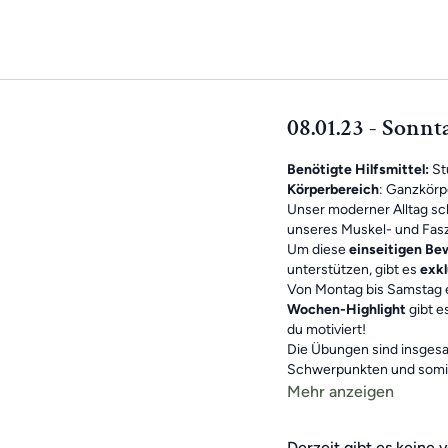
08.01.23 - Sonn
Benötigte Hilfsmittel:
St
Körperbereich
: Ganzkörp
Unser moderner Alltag sc
unseres Muskel- und Fasz
Um diese
einseitigen B
unterstützen, gibt es
exkl
Von Montag bis Samstag 
Wochen-Highlight
gibt e
du motiviert!
Die Übungen sind insgesa
Schwerpunkten und somi
bewegliches Leben
.
Mehr anzeigen
Das Beste: Die Übungsei
Training verpasst, machst
Derzeit gibt es keine