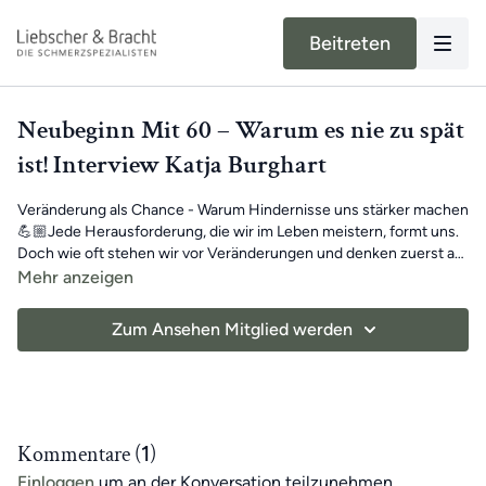
Beitreten
Neubeginn Mit 60 – Warum es nie zu spät
ist! Interview Katja Burghart
Veränderung als Chance - Warum Hindernisse uns stärker machen
💪🏼Jede Herausforderung, die wir im Leben meistern, formt uns.
Doch wie oft stehen wir vor Veränderungen und denken zuerst an
die Probleme statt an die Möglichkeiten? Was, wenn gerade die
Mehr anzeigen
schwierigsten Phasen unseres Lebens uns die größte innere
Stärke geben? Und wie gelingt es, trotz Rückschlägen den
Zum Ansehen Mitglied werden
eigenen Weg weiterzugehen? 🤯 Wie Katja Burkard das älter
werden erlebt und mit solchen Situationen umgeht, erfährst du in
der Podcastfolge. Keine Zeit, das Video zu Ende zu schauen? Kein
Problem! 🎧 Du kannst dir die komplette Folge auch als Podcast
anhören - perfekt für unterwegs, beim Sport oder einfach
nebenbei.
Kommentare (
1
)
Einloggen
um an der Konversation teilzunehmen