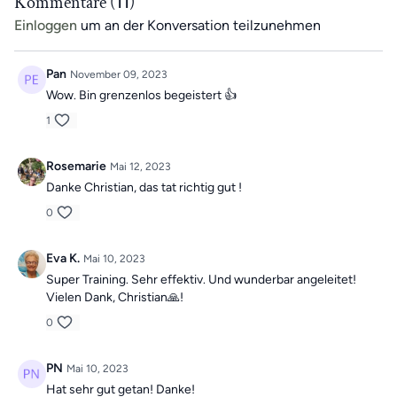
Kommentare (
11
)
Einloggen
um an der Konversation teilzunehmen
Begleite jede Übung mit einer entspannenden Atmung,
nimm dir Zeit für dich und tue Körper und Geist etwas
Pan
November 09, 2023
Gutes.
Wow. Bin grenzenlos begeistert 👍
1
Viel Spaß beim Mitmachen!
Rosemarie
Mai 12, 2023
Danke Christian, das tat richtig gut !
0
Eva K.
Mai 10, 2023
Super Training. Sehr effektiv. Und wunderbar angeleitet!
Vielen Dank, Christian🙏!
0
PN
Mai 10, 2023
Hat sehr gut getan! Danke!