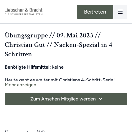
Beitreten
Übungsgruppe // 09. Mai 2023 //
Christian Gut // Nacken-Spezial in 4
Schritten
Benötigte Hilfsmittel:
keine
Heute geht es weiter mit Christians 4-Schritt-Serie!
Mehr anzeigen
Heute dehnt ihr zusammen den Nacken.
Zum Ansehen Mitglied werden
Nur in sehr seltenen Fällen können Nackenschmerzen mit
einer bedenklichen Erkrankung zusammenhängen.
Normalerweise entstehen verhärtete Muskeln und Faszien
durch Fehlhaltungen, langes Sitzen oder Überlastung.