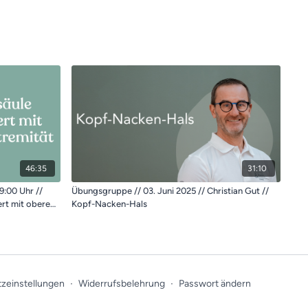
46:35
31:10
9:00 Uhr //
Übungsgruppe // 03. Juni 2025 // Christian Gut //
ert mit oberen
Kopf-Nacken-Hals
zeinstellungen
∙
Widerrufsbelehrung
∙
Passwort ändern