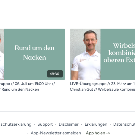
48:36
ppe // 06. Juli um 19:00 Uhr //
LIVE-Übungsgruppe // 23. März um 1
// Rund um den Nacken
Christian Gut // Wirbelsäule kombini
Extremitäten
schutzerklärung
∙
Support
∙
Disclaimer
∙
Erklärungen
∙
Datenschut
∙
App-Newsletter abmelden
App holen ->