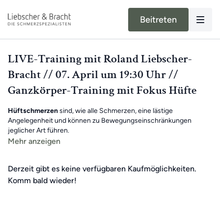
Beitreten
LIVE-Training mit Roland Liebscher-
Bracht // 07. April um 19:30 Uhr //
Ganzkörper-Training mit Fokus Hüfte
Hüftschmerzen
sind, wie alle Schmerzen, eine lästige
Angelegenheit und können zu Bewegungseinschränkungen
jeglicher Art führen.
Mehr anzeigen
Roland zeigt dir in diesem Live-Training die besten Übungen, um
Schmerzen loszuwerden und Verschleißerscheinungen
Derzeit gibt es keine verfügbaren Kaufmöglichkeiten.
vorzubeugen.
Komm bald wieder!
Viel Spaß beim Mitmachen!
Benötigte Hilfsmittel
: Couch (bei Bedarf)