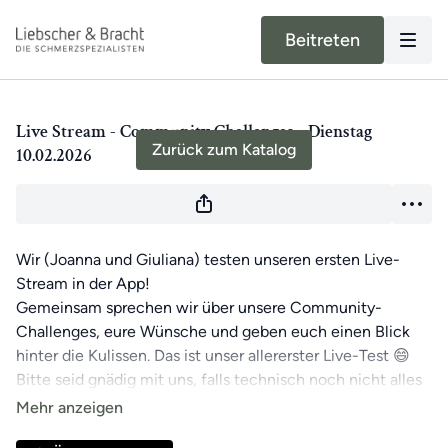
Beitreten
Live-Stream beendet
Live Stream - Community Challenges - Dienstag
Zurück zum Katalog
10.02.2026
Wir (Joanna und Giuliana) testen unseren ersten Live-
Stream in der App!
Gemeinsam sprechen wir über unsere Community-
Challenges, eure Wünsche und geben euch einen Blick
hinter die Kulissen. Das ist unser allererster Live-Test 😄
Bitte seid gnädig mit uns, falls technisch noch nicht alles
auf Anhieb klappt oder wir kurz stolpern. Für uns ist das
neu – und wir freuen uns sehr auf diese neue Perspektive