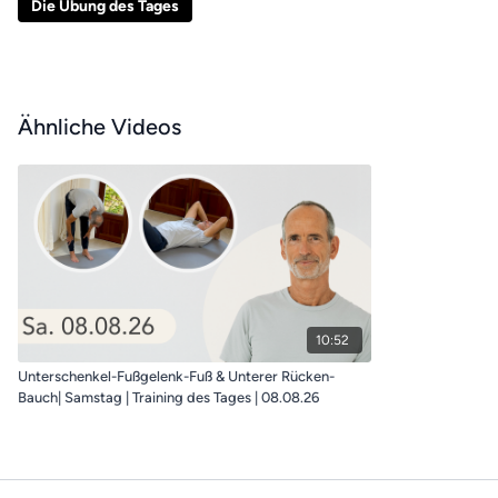
und den direkten Austausch mit euch 🤍
Die Übung des Tages
Ähnliche Videos
10:52
Unterschenkel-Fußgelenk-Fuß & Unterer Rücken-
Bauch| Samstag | Training des Tages | 08.08.26