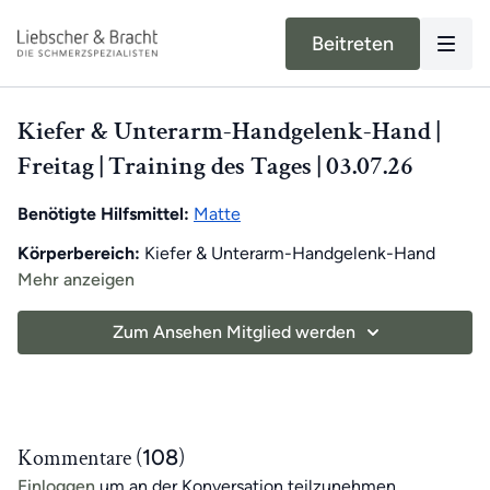
Beitreten
Kiefer & Unterarm-Handgelenk-Hand |
Freitag | Training des Tages | 03.07.26
Benötigte Hilfsmittel:
Matte
Körperbereich:
Kiefer & Unterarm-Handgelenk-Hand
Mehr anzeigen
Unser moderner Alltag kann unsere Bewegung stark
einschränken. Dadurch können in Muskeln und
Zum Ansehen Mitglied werden
Fasziengewebe Verkürzungen auftreten, die Schmerzen
verursachen können. Unser exklusives Training des Tages
Jeden Tag
erwartet dich ein
8-minütiges Übungsvideo
für App-Mitglieder hilft,
einseitige Bewegungen
mit Roland
. Als
Wochen-Highlight
gibt es
sonntags ein
auszugleichen
und das
tägliche Training
zu unterstützen.
30-minütiges Training
, um dich motiviert zu halten!
Kommentare (
108
)
Die Übungen kombinieren Elemente eines
Einloggen
um an der Konversation teilzunehmen