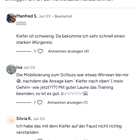
Ganzkörpertrainings mit wechselnden Schwerpunkten
und können dir dabei helfen, deine
Beweglichkeit zu
Manfred S.
Juli 03
• Bearbeitet
verbessern
und
Beschwerden aktiv entgegenzuwirken.
Mach dir keine Sorgen, falls du mal einen Tag verpasst,
👍🏻👍🏻
denn die Übungseinheiten sind unabhängig voneinander.
Kiefer ist schwierig. Da bekomme ich sehr schnell einen
In der Kategorie
“Vergangene Trainings des Tages”
starken Würgereiz.
findest du jederzeit
alle vergangen Einheiten.
Sichert euch hier euer Ticket für unser erstes großes
0
Antworten anzeigen (4)
Community Event:
Jetzt TICKET sichern
Ina
Juli 03
Die Mobilisierung zum Schluss war etwas Wirrwarr bei mir
😅, nachdem die Ansage kam ' Kiefer nach oben' ( mein
Gehirn- wie jetzt???) Mit guter Laune das Training
beenden, so ist es gut.☺️✅️✅️✅️✅️✅️🤗
7
Antworten anzeigen (1)
Silvia K.
Juli 03
Ich habe das mit dem Kiefer auf der Faust nicht richtig
verstanden.