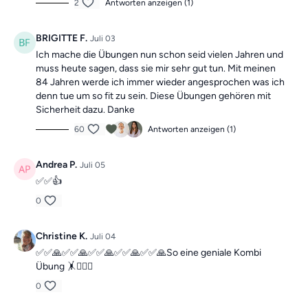
2
Antworten anzeigen (1)
BRIGITTE F.
Juli 03
Ich mache die Übungen nun schon seid vielen Jahren und
muss heute sagen, dass sie mir sehr gut tun. Mit meinen
84 Jahren werde ich immer wieder angesprochen was ich
denn tue um so fit zu sein. Diese Übungen gehören mit
Sicherheit dazu. Danke
60
Antworten anzeigen (1)
Andrea P.
Juli 05
✅️✅️👍
0
Christine K.
Juli 04
✅✅🙏✅✅🙏✅✅🙏✅✅🙏✅✅🙏So eine geniale Kombi
Übung 🤸🙋🏼‍♀️
0