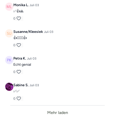
Monika L.
Juli 03
✅👍🙏
0
Susanne/Kleesiek
Juli 03
👍🙋🏼‍♀️👍
0
Petra K.
Juli 03
Echt genial
0
Sabine S.
Juli 03
✅✅
0
Mehr laden