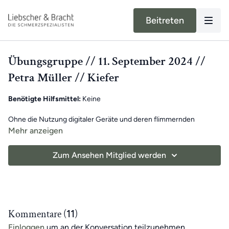
Beitreten
Übungsgruppe // 11. September 2024 //
Petra Müller // Kiefer
Benötigte Hilfsmittel:
Keine
Ohne die Nutzung digitaler Geräte und deren flimmernden
Bildschirmen kommen wir in unserem modernen Alltag nicht mehr
Mehr anzeigen
aus: Doch diese einseitige Belastung kann zu Kopfschmerzen und
vielen weiteren Problemen führen.
Zum Ansehen Mitglied werden
Petras Training heute schafft Ausgleich. Dein Kiefer steht im
Fokus, denn Kieferschmerzen oder Zähneknirschen muss nicht
sein!
Wir wünschen dir viel Spaß beim Mitmachen 😇
Kommentare (
11
)
Einloggen
um an der Konversation teilzunehmen