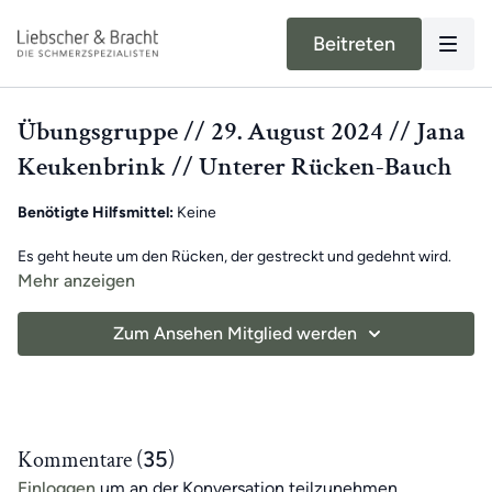
Beitreten
Übungsgruppe // 29. August 2024 // Jana
Keukenbrink // Unterer Rücken-Bauch
Benötigte Hilfsmittel:
Keine
Es geht heute um den Rücken, der gestreckt und gedehnt wird.
Merke selbst wie du die Verspannungen des Alltags löst und dich
Mehr anzeigen
nach dem Training besser fühlst.
Zum Ansehen Mitglied werden
Eine gesunde und schmerzfreie Körpermitte ist der
Ausgangspunkt für einen schmerzfreien Alltag und volle
Beweglichkeit von Kopf bis Fuß.
Gemeinsam kümmert ihr euch in 30 Minuten um deinen unteren
Rücken.
Kommentare (
35
)
Einloggen
um an der Konversation teilzunehmen