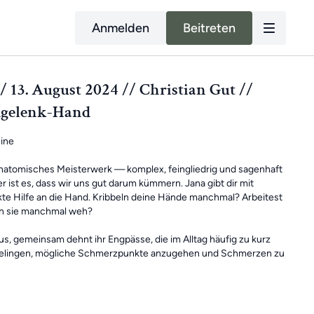
Anmelden
Beitreten
 13. August 2024 // Christian Gut //
gelenk-Hand
ine
anatomisches Meisterwerk — komplex, feingliedrig und sagenhaft
 ist es, dass wir uns gut darum kümmern. Jana gibt dir mit
kte Hilfe an die Hand. Kribbeln deine Hände manchmal? Arbeitest
tun sie manchmal weh?
aus, gemeinsam dehnt ihr Engpässe, die im Alltag häufig zu kurz
gelingen, mögliche Schmerzpunkte anzugehen und Schmerzen zu
paß beim Mitmachen!
🐨