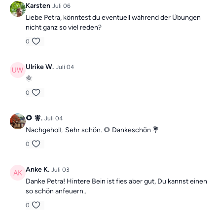
Karsten
Juli 06
Liebe Petra, könntest du eventuell während der Übungen
nicht ganz so viel reden?
0
Ulrike W.
Juli 04
🌞
0
🌻 🧚.
Juli 04
Nachgeholt. Sehr schön. 🌻 Dankeschön 💐
0
Anke K.
Juli 03
Danke Petra! Hintere Bein ist fies aber gut, Du kannst einen
so schön anfeuern..
0