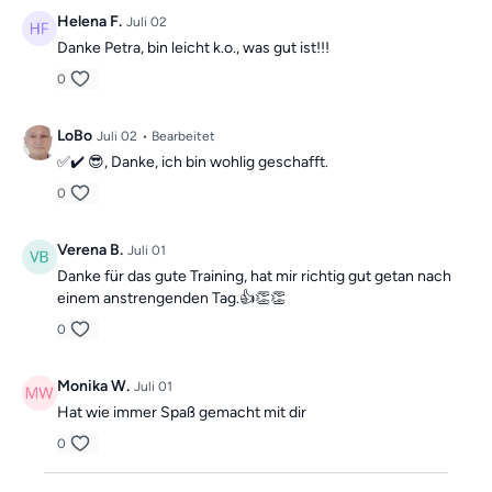
Helena F.
Juli 02
Danke Petra, bin leicht k.o., was gut ist!!!
0
LoBo
Juli 02
• Bearbeitet
✅️✔️ 😎, Danke, ich bin wohlig geschafft.
0
Verena B.
Juli 01
Danke für das gute Training, hat mir richtig gut getan nach
einem anstrengenden Tag.👍👏👏
0
Monika W.
Juli 01
Hat wie immer Spaß gemacht mit dir
0