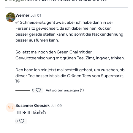
schenkt. ✨🧘‍♀️
Werner
Juli 01
✅ Schneidersitz geht zwar, aber ich habe dann in der
Fersensitz gewechselt, da ich dabei meinen Rücken
besser gerade stellen kann und somit die Nackendehnung
besser ausführen kann.
So jetzt mal noch den Green Chai mit der
Gewürzteemischung mit grünen Tee, Zimt, Ingwer, trinken.
Den habe ich mir jetzt mal bestellt gehabt, um zu sehen, ob
dieser Tee besser ist als die Grünen Tees vom Supermarkt.
👋
0
Antworten anzeigen (1)
Susanne/Kleesiek
Juli 09
🙋🏼‍♀️🍀🙋🏼‍♀️👍👍👍
0