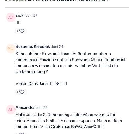
zicki
Juni 27
👍🏼
0
Susanne/Kleesiek
Juni 24
Sehr schöner Flow, bei diesen Außentemperaturen
kommen die Faszien richtig in Schwung 😉- die Rotation ist
immer am wirksamsten bei mir- welchen Vorteil hat die
Umkehratmung ?
Vielen Dank Jana 🙋🏼‍♀️🍀🙋🏼‍♀️
0
Alexandra
Juni 22
Hallo Jana, die 2. Dehnübung an der Wand war neu für
mich. Aber alles fühlt sich danach super an. Mach einfach
immer 👍🏻 so. Viele Grüße aus BaWü, Alex😎🙋🏻‍♀️