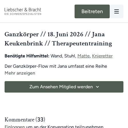
Beitreten
Ganzkörper // 18. Juni 2026 // Jana
Keukenbrink // Therapeutentraining
Benötigte Hilfsmittel:
Wand, Stuhl,
Matte
,
Knieretter
Der Ganzkörper-Flow mit Jana umfasst eine Reihe
gezielter Übungen, die darauf ausgelegt sind, die
Mehr anzeigen
Flexibilität, Stabilität und Kraft deines gesamten Körpers
zu steigern. Dabei wirst du unterstützt, Schmerzen von
Zum Ansehen Mitglied werden
Achte gemeinsam mit Jana auf die Signale deines Körpers
Kopf bis Fuß nachhaltig zu lindern – ganz ohne Belastung
und freue dich auf ein intensives und
für die Gelenke.
abwechslungsreiches Training. 🧘
Viel Spaß beim Mitmachen! ☺️
Kommentare (
33
)
Einloggen
um an der Konversation teilzunehmen