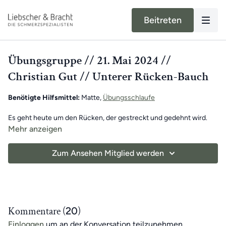
Beitreten
Übungsgruppe // 21. Mai 2024 //
Christian Gut // Unterer Rücken-Bauch
Benötigte Hilfsmittel:
Matte,
Übungsschlaufe
Es geht heute um den Rücken, der gestreckt und gedehnt wird.
Merke selbst wie du die Verspannungen des Alltags löst und dich
Mehr anzeigen
nach dem Training besser fühlst.
Zum Ansehen Mitglied werden
Eine gesunde und schmerzfreie Körpermitte ist der
Ausgangspunkt für einen schmerzfreien Alltag und volle
Beweglichkeit von Kopf bis Fuß.
Gemeinsam kümmert ihr euch in 30 Minuten um deinen unteren
Rücken.
Kommentare (
20
)
Einloggen
um an der Konversation teilzunehmen