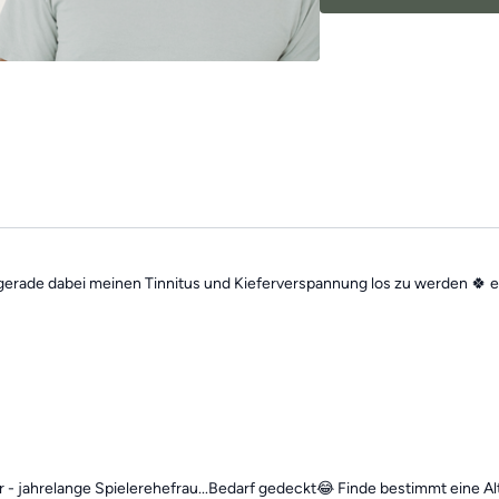
Die Übungen kombinie
wechselnden Schwerpu
Beweglichkeit zu ver
Mach dir keine Sorgen,
Übungseinheiten sind 
Trainings des Tages”
f
gerade dabei meinen Tinnitus und Kieferverspannung los zu werden 🍀 
r - jahrelange Spielerehefrau...Bedarf gedeckt😂 Finde bestimmt eine A