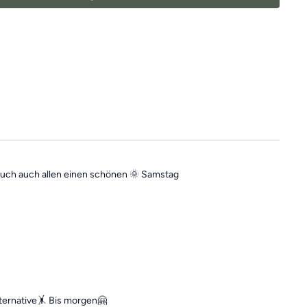
ren Elemente eines Ganzkörpertrainings mit
nkten und können dir dabei helfen, deine
bessern
und
Beschwerden aktiv entgegenzuwirken.
 falls du mal einen Tag verpasst, denn die
unabhängig voneinander. In der Kategorie
“Vergangene
indest du jederzeit
alle vergangen Einheiten.
euch auch allen einen schönen 🌞 Samstag
lternative🤸 Bis morgen🤗