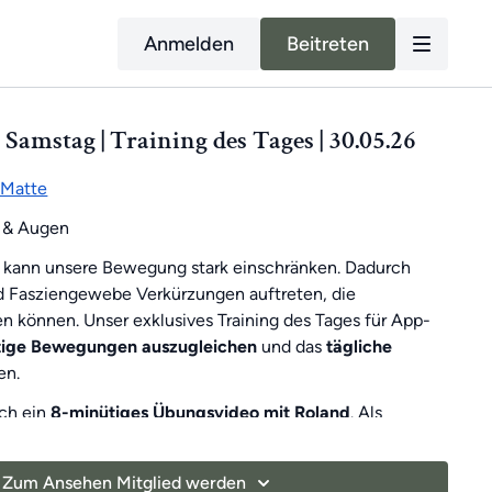
Anmelden
Beitreten
 Samstag | Training des Tages | 30.05.26
Matte
 & Augen
 kann unsere Bewegung stark einschränken. Dadurch
d Fasziengewebe Verkürzungen auftreten, die
 können. Unser exklusives Training des Tages für App-
itige Bewegungen auszugleichen
und das
tägliche
en.
ich ein
8-minütiges Übungsvideo mit Roland
. Als
t es
sonntags ein 30-minütiges Training
, um dich
Zum Ansehen Mitglied werden