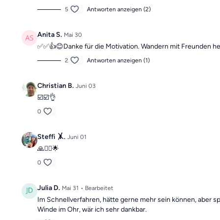
5
Antworten anzeigen (2)
Anita S.
Mai 30
✅️✅️👍😊Danke für die Motivation. Wandern mit Freunden h
2
Antworten anzeigen (1)
Christian B.
Juni 03
☑️☑️👌
0
Steffi 🤸.
Juni 01
🙏🤸‍♀️🌟
0
Julia D.
Mai 31
• Bearbeitet
Im Schnellverfahren, hätte gerne mehr sein können, aber 
Winde im Ohr, wär ich sehr dankbar.