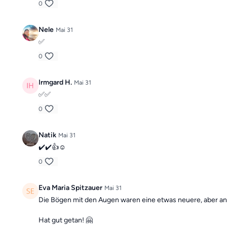
0
Nele
Mai 31
✅
0
Irmgard H.
Mai 31
✅✅
0
Natik
Mai 31
✔️✔️👍☺️
0
Eva Maria Spitzauer
Mai 31
Die Bögen mit den Augen waren eine etwas neuere, aber an
Hat gut getan! 🤗