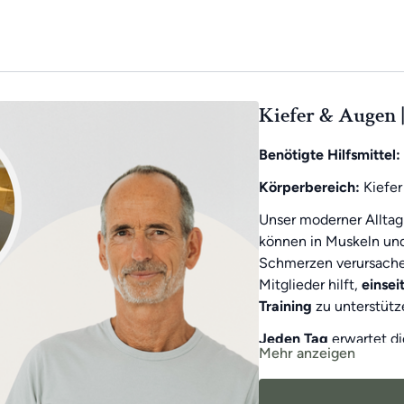
Kiefer & Augen |
Benötigte Hilfsmittel:
Körperbereich:
Kiefer
Unser moderner Alltag
können in Muskeln un
Schmerzen verursachen
Mitglieder hilft,
einse
Training
zu unterstütz
Jeden Tag
erwartet d
Mehr anzeigen
Wochen-Highlight
gib
motiviert zu halten!