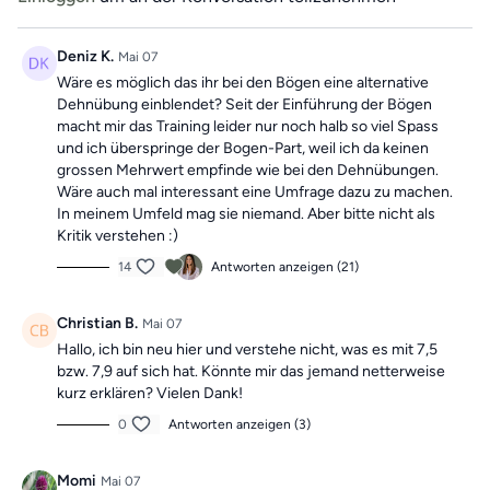
Training
, um dich motiviert zu halten!
Die Übungen kombinieren Elemente eines Ganzkörpertrainings
Deniz K.
Mai 07
mit wechselnden Schwerpunkten und können dir dabei helfen,
Wäre es möglich das ihr bei den Bögen eine alternative
deine
Beweglichkeit zu verbessern
und
Beschwerden aktiv
Dehnübung einblendet? Seit der Einführung der Bögen
entgegenzuwirken.
macht mir das Training leider nur noch halb so viel Spass
und ich überspringe der Bogen-Part, weil ich da keinen
Mach dir keine Sorgen, falls du mal einen Tag verpasst, denn die
grossen Mehrwert empfinde wie bei den Dehnübungen.
Übungseinheiten sind unabhängig voneinander. In der Kategorie
Wäre auch mal interessant eine Umfrage dazu zu machen.
“Vergangene Trainings des Tages”
findest du jederzeit
alle
In meinem Umfeld mag sie niemand. Aber bitte nicht als
vergangen Einheiten.
Kritik verstehen :)
14
Antworten anzeigen (21)
Christian B.
Mai 07
Hallo, ich bin neu hier und verstehe nicht, was es mit 7,5
bzw. 7,9 auf sich hat. Könnte mir das jemand netterweise
kurz erklären? Vielen Dank!
0
Antworten anzeigen (3)
Momi
Mai 07