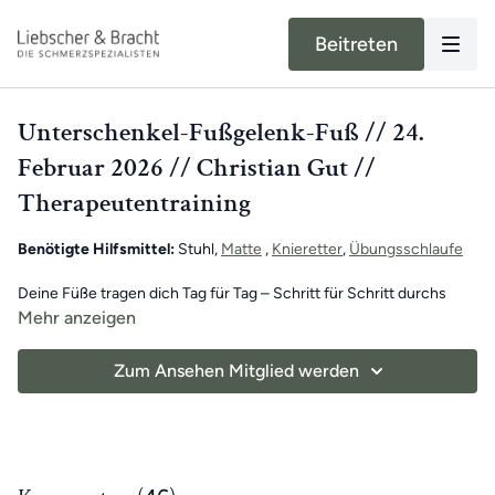
Beitreten
Unterschenkel-Fußgelenk-Fuß // 24.
Februar 2026 // Christian Gut //
Therapeutentraining
Benötigte Hilfsmittel:
Stuhl,
Matte
,
Knieretter
,
Übungsschlaufe
Deine Füße tragen dich Tag für Tag – Schritt für Schritt durchs
Leben, ob in leichten oder herausfordernden Momenten. Erst
Mehr anzeigen
wenn sie schmerzen, wird uns bewusst, wie wichtig sie für unser
Wohlbefinden sind.
Zum Ansehen Mitglied werden
Christian unterstützt dich dabei, deinen Füßen die
Aufmerksamkeit und Pflege zu schenken, die sie brauchen – und
Beschwerden gezielt anzugehen.
Gönn deinen Füßen eine kleine Auszeit – du hast es dir verdient.