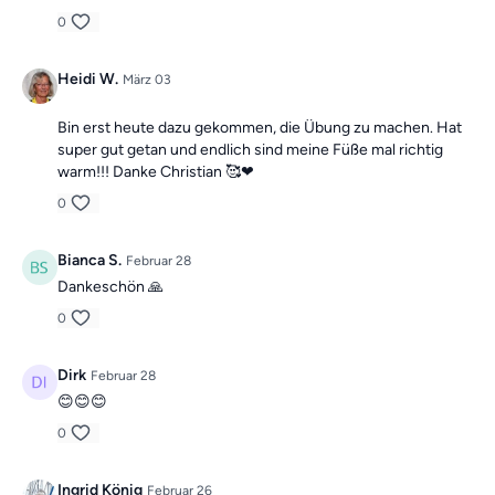
0
Heidi W.
März 03
Bin erst heute dazu gekommen, die Übung zu machen. Hat
super gut getan und endlich sind meine Füße mal richtig
warm!!! Danke Christian 🥰❤
0
Bianca S.
Februar 28
Dankeschön 🙏
0
Dirk
Februar 28
😊😊😊
0
Ingrid König
Februar 26