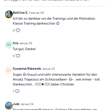
Bettina S.
Februar 09
Ich bin so dankbar um die Trainings und die Motivation.
Klasse Training dankeschön 😊
0
tira
Januar 26
Tut gut, Danke!
0
Susanne/Kleesiek
Januar 25
Super 👍 Guuut und sehr interessante Variation für den
Ansatz Trapezius am Schlüsselbein- 👍- . wie immer - toll.
Dankeschön .. 🙋🏼‍♀️🍀🙋🏼‍♀️ lieber Christian
1
Jule
Januar 24
Erwartungsgemäß intensiv. Schöne Übungsabfolge am