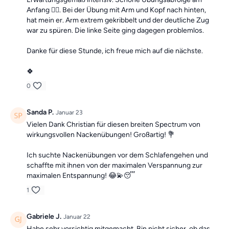
Anfang 👍🏼. Bei der Übung mit Arm und Kopf nach hinten,
hat mein er. Arm extrem gekribbelt und der deutliche Zug
war zu spüren. Die linke Seite ging dagegen problemlos.
Danke für diese Stunde, ich freue mich auf die nächste.
🍀
0
Sanda P.
Januar 23
Vielen Dank Christian für diesen breiten Spectrum von
wirkungsvollen Nackenübungen! Großartig! 💐
Ich suchte Nackenübungen vor dem Schlafengehen und
schaffte mit ihnen von der maximalen Verspannung zur
maximalen Entspannung! 😂💫😴
1
Gabriele J.
Januar 22
Habe sehr vorsichtig mitgemacht. Bin nicht sicher, ob das