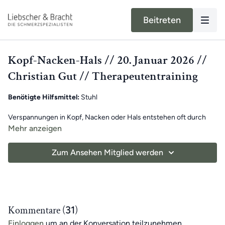
Beitreten
Kopf-Nacken-Hals // 20. Januar 2026 //
Christian Gut // Therapeutentraining
Benötigte Hilfsmittel:
Stuhl
Verspannungen in Kopf, Nacken oder Hals entstehen oft durch
Fehlhaltungen und Überlastung im Alltag.
Mehr anzeigen
Christian hat heute ein intensives Training vorbereitet, das genau
Zum Ansehen Mitglied werden
hier ansetzt. Gemeinsam arbeitet ihr an den häufigsten Ursachen
und bringt wieder mehr Bewegung und Leichtigkeit in den Alltag.
Nimm dir Zeit für dich – und erlebe, wie wohltuend gezielte
Übungen sein können.
Kommentare (
31
)
Viel Spaß beim Mitmachen!
Einloggen
um an der Konversation teilzunehmen