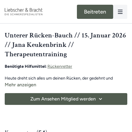
Beitreten
Unterer Rücken-Bauch // 15. Januar 2026
// Jana Keukenbrink //
Therapeutentraining
Benötigte Hilfsmittel:
Rückenretter
Heute dreht sich alles um deinen Rücken, der gedehnt und
gestreckt wird. Spüre selbst, wie du die Verspannungen des
Mehr anzeigen
Alltags löst und dich nach dem Training deutlich besser fühlst. 🧘‍♂️
Zum Ansehen Mitglied werden
Eine gesunde und schmerzfreie Körpermitte ist die Grundlage für
einen Alltag ohne Schmerzen und für volle Beweglichkeit von Kopf
bis Fuß.
Viel Spaß beim Mitmachen!