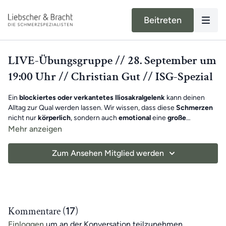
Beitreten
LIVE-Übungsgruppe // 28. September um
19:00 Uhr // Christian Gut // ISG-Spezial
Ein
blockiertes oder verkantetes Iliosakralgelenk
kann deinen
Alltag zur Qual werden lassen. Wir wissen, dass diese
Schmerzen
nicht nur
körperlich
, sondern auch
emotional
eine
große
Belastung
für dich darstellen können.
Mehr anzeigen
Deshalb macht Christian mit dir ein
ISG-Spezial
und zeigt dir
helfende Übungen
, die deine
Schmerzen lindern
und neuen
Zum Ansehen Mitglied werden
Beschwerden vorbeugen können.
Viel Spaß beim Mitmachen!
Benötigte Hilfsmittel
: Knieretter (Bücherstapel), Übungs-
Schlaufe (Gürtel)
Kommentare (
17
)
Einloggen
um an der Konversation teilzunehmen