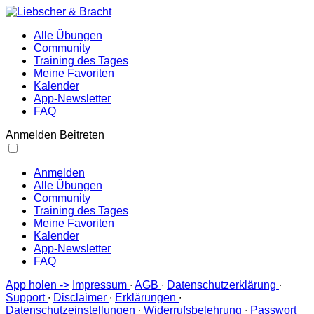
Alle Übungen
Community
Training des Tages
Meine Favoriten
Kalender
App-Newsletter
FAQ
Anmelden
Beitreten
Anmelden
Alle Übungen
Community
Training des Tages
Meine Favoriten
Kalender
App-Newsletter
FAQ
App holen ->
Impressum
∙
AGB
∙
Datenschutzerklärung
∙
Support
∙
Disclaimer
∙
Erklärungen
∙
Datenschutzeinstellungen
∙
Widerrufsbelehrung
∙
Passwort