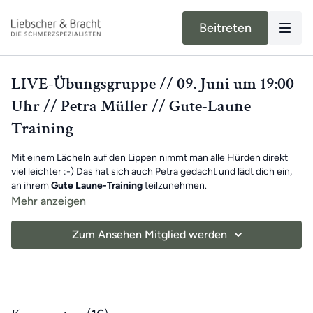
Beitreten
LIVE-Übungsgruppe // 09. Juni um 19:00
Uhr // Petra Müller // Gute-Laune
Training
Mit einem Lächeln auf den Lippen nimmt man alle Hürden direkt
viel leichter :-) Das hat sich auch Petra gedacht und lädt dich ein,
an ihrem
Gute Laune-Training
teilzunehmen.
Mehr anzeigen
Sie macht mit dir
ausgleichende Engpassdehnungen
, die dich auf
deinem Weg zu
Schmerzfreiheit
und
Beweglichkeit
Zum Ansehen Mitglied werden
unterstützen. Damit du auch deinen Alltag zukünftig mit einem
Lächeln bestreiten kannst.
Viel Spaß beim Mitmachen!
Benötigte Hilfsmittel
: Stuhl/Tisch, freie Ecke an der Wand