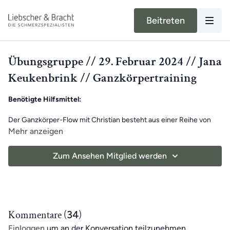
Beitreten
Übungsgruppe // 29. Februar 2024 // Jana
Keukenbrink // Ganzkörpertraining
Benötigte Hilfsmittel:
Der Ganzkörper-Flow mit Christian besteht aus einer Reihe von
Übungen, die darauf abzielen, die Flexibilität, Stabilität und Kraft
Mehr anzeigen
des gesamten Körpers zu verbessern. Sie sollen dich dabei
unterstützen, Schmerzen von Fuß bis Kopf dauerhaft
Zum Ansehen Mitglied werden
loszuwerden, ohne deine Gelenke zu belasten.
Höre gemeinsam mit Christian auf die Bedürfnisse deines Körpers
und freue dich auf ein intensives Training.
Kommentare (
34
)
Wir wünschen dir viel Spaß beim Mitmachen!
Einloggen
um an der Konversation teilzunehmen