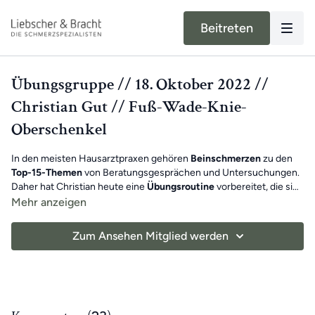
Beitreten
Übungsgruppe // 18. Oktober 2022 //
Christian Gut // Fuß-Wade-Knie-
Oberschenkel
In den meisten Hausarztpraxen gehören
Beinschmerzen
zu den
Top-15-Themen
von Beratungsgesprächen und Untersuchungen.
Daher hat Christian heute eine
Übungsroutine
vorbereitet, die sich
rund um deine
Meistens handelt es sich bei den
Beine
dreht.
Schmerzen
um zu große
Mehr anzeigen
Spannungen in deinen Muskeln und Faszien
, die dann zu viel
Druck auf Gelenke aufbauen und so die Schmerzen verursachen.
Zum Ansehen Mitglied werden
Bleib
regelmäßig mit unserer Hilfe in Bewegung
und tu deinem
Körper etwas Gutes.
Benötigte Hilfsmittel
: Übungsschlaufe (Gürtel), Stuhl
Viel Spaß beim Mitmachen!