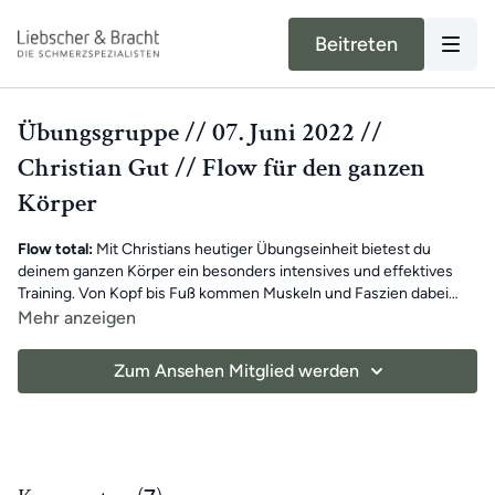
Beitreten
Übungsgruppe // 07. Juni 2022 //
Christian Gut // Flow für den ganzen
Körper
Flow total:
Mit Christians heutiger Übungseinheit bietest du
deinem ganzen Körper ein besonders intensives und effektives
Training. Von Kopf bis Fuß kommen Muskeln und Faszien dabei
richtig schön ins Fließen – optimal unterstützt von drei
Mehr anzeigen
Anspannungsphasen bei jeder Übung.
Viel Spaß beim Mitmachen!
Zum Ansehen Mitglied werden
Benötigte Hilfsmittel:
Handtuch, Knieretter (Medi-Rolle,
Bücherstapel), Übungs-Schlaufe (Gürtel)