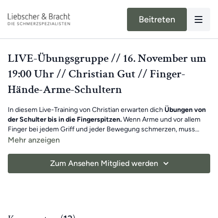
Beitreten
LIVE-Übungsgruppe // 16. November um
19:00 Uhr // Christian Gut // Finger-
Hände-Arme-Schultern
In diesem Live-Training von Christian erwarten dich
Übungen von
der Schulter bis in die Fingerspitzen.
Wenn Arme und vor allem
Finger bei jedem Griff und jeder Bewegung schmerzen, muss
schnelle Hilfe
her.
Mehr anzeigen
Die Übungen können deine
Schmerzen lindern
und
vorbeugend
wirken. Christian macht mit dir
intensive Dehnungen und
Zum Ansehen Mitglied werden
wohltuende Faszien-Rollmassagen.
Viel Spaß beim Mitmachen!
Benötigte Hilfsmittel:
Faszien-Rollmassage-Set, Übungs-
Schlaufe (Gürtel)