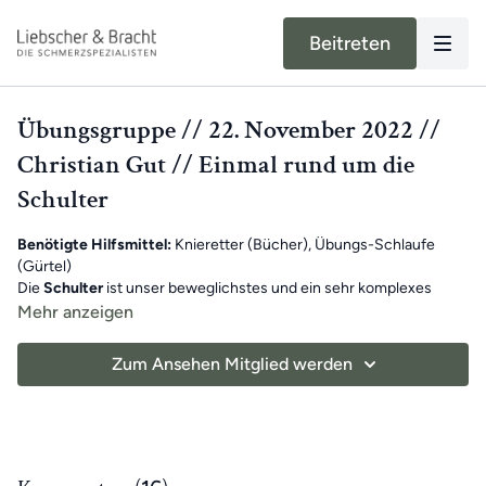
Beitreten
Übungsgruppe // 22. November 2022 //
Christian Gut // Einmal rund um die
Schulter
Benötigte Hilfsmittel:
Knieretter (Bücher), Übungs-Schlaufe
(Gürtel)
Die
Schulter
ist unser beweglichstes und ein sehr komplexes
Gelenk.
Muskeln, Bänder und Sehnen
sind an ihrer Stabilität und
Mehr anzeigen
gleichzeitig an ihrer Mobilität beteiligt. Umso wichtiger ist es, dass
wir gut Acht auf unsere Schultern geben, sie regelmäßig
Christian hat daher das heutige Training ganz auf die Schultern
dehnen
Zum Ansehen Mitglied werden
und bewegen.
fokussiert. Gemeinsam macht ihr
vielfältige Engpassdehnungen
und zieht den Schmerz aus euch heraus.
Viel Spaß beim Mitmachen!