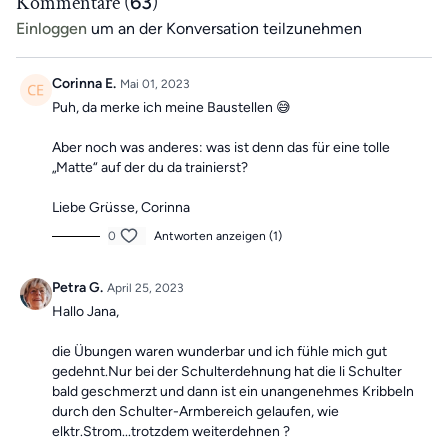
Kommentare (
63
)
Einloggen
um an der Konversation teilzunehmen
Viel Spaß beim Mitmachen!
Du hast noch keines unserer Hilfsmittel?
Corinna E.
Mai 01, 2023
Als App-Mitglied sparst du immer 10 % auf unsere Hilfsmittel im
Puh, da merke ich meine Baustellen 😅
Shop mit dem Code APP23
>>Hier geht's zum Shop<<
Aber noch was anderes: was ist denn das für eine tolle
„Matte“ auf der du da trainierst?
Liebe Grüsse, Corinna
0
Antworten anzeigen (1)
Petra G.
April 25, 2023
Hallo Jana,
die Übungen waren wunderbar und ich fühle mich gut
gedehnt.Nur bei der Schulterdehnung hat die li Schulter
bald geschmerzt und dann ist ein unangenehmes Kribbeln
durch den Schulter-Armbereich gelaufen, wie
elktr.Strom...trotzdem weiterdehnen ?