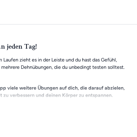
n jeden Tag!
aufen zieht es in der Leiste und du hast das Gefühl,
 mehrere Dehnübungen, die du unbedingt testen solltest.
App viele weitere Übungen auf dich, die darauf abzielen,
t zu verbessern und deinen Körper zu entspannen.
 deinen Fortschritten arbeiten. Mit einer Mitgliedschaft
h mit der Community austauschen. Und das Beste daran: Du
n zu Hause aus oder unterwegs.
 Vorteile der App 30 Tage lang kostenfrei testen:
>> Jetzt