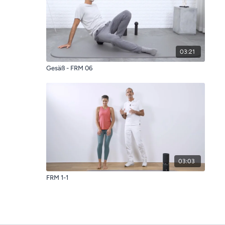
03:21
Gesäß - FRM 06
03:03
FRM 1-1