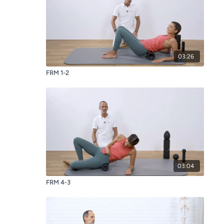
03:26
FRM 1-2
03:04
FRM 4-3