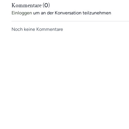
Kommentare (
0
)
Wenn du noch kein App-Mitglied bist, kannst du jetzt al
Einloggen
um an der Konversation teilzunehmen
kostenfrei testen <<
Noch keine Kommentare