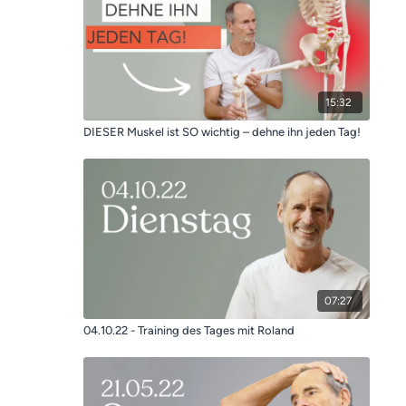
15:32
DIESER Muskel ist SO wichtig – dehne ihn jeden Tag!
07:27
04.10.22 - Training des Tages mit Roland