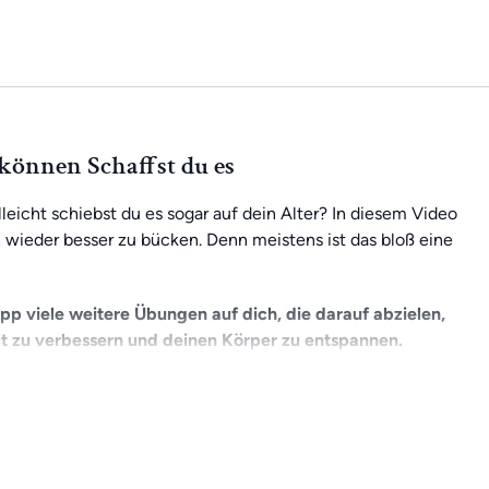
können Schaffst du es
leicht schiebst du es sogar auf dein Alter? In diesem Video
ch wieder besser zu bücken. Denn meistens ist das bloß eine
App viele weitere Übungen auf dich, die darauf abzielen,
t zu verbessern und deinen Körper zu entspannen.
 deinen Fortschritten arbeiten. Mit einer Mitgliedschaft
h mit der Community austauschen. Und das Beste daran: Du
n zu Hause aus oder unterwegs.