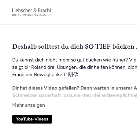
Deshalb solltest du dich SO TIEF bücken 
Du kannst dich nicht mehr so gut bücken wie früher? Viel
zeigt dir Roland drei Übungen, die dir helfen können, di
Frage der Beweglichkeit! 🙌😊
Dir hat dieses Video gefallen? Dann warten in unserer 
Schmerzen dauerhaft loszuwerden, deine Beweglichkei
So bleibst du stets motiviert und kannst kontinuierlich an
erhältst du Zugang zu exklusiven Videos und kannst dic
YouTube-Videos
kannst jederzeit und überall trainieren, ganz bequem vo