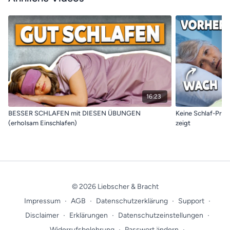
16:23
BESSER SCHLAFEN mit DIESEN ÜBUNGEN
Keine Schlaf-Prob
(erholsam Einschlafen)
zeigt
© 2026 Liebscher & Bracht
Impressum
∙
AGB
∙
Datenschutzerklärung
∙
Support
∙
Disclaimer
∙
Erklärungen
∙
Datenschutzeinstellungen
∙
Widerrufsbelehrung
∙
Passwort ändern
∙