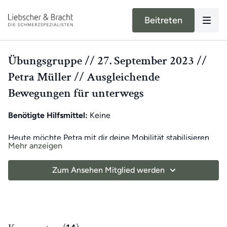
Beitreten
Übungsgruppe // 27. September 2023 //
Petra Müller // Ausgleichende
Bewegungen für unterwegs
Benötigte Hilfsmittel:
Keine
Heute möchte Petra mit dir deine Mobilität stabilisieren
Mehr anzeigen
und bietet dir mit diesem Training das perfekte Rundum-
Paket. Schmerzursachen können vielseitig sein und
Zum Ansehen Mitglied werden
deshalb ist eine Ganzkörper-Routine wichtig.
Petra möchte dir heute dabei helfen, deinen Körper von
Schmerzen zu befreien und neue vorzubeugen.