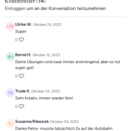
Kommentare (
14
)
Einloggen
um an der Konversation teilzunehmen
Wir wünschen dir viel Spaß beim Mitmachen!
🚶‍♀️
Ulrike W.
Oktober 24, 2023
Super
0
Bernd H.
Oktober 12, 2023
Deine Übungen sind zwar immer anstrengend, aber es tut
super gut!
0
Trude K.
Oktober 05, 2023
Sehr kreativ, immer wieder fein!
0
Susanne/Kleesiek
Oktober 04, 2023
Danke Petra- musste tatsächlich 2x auf der Autobahn